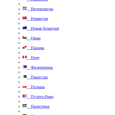
Нидерланды
Норвегия
Новая Зеландия
Оман
Панама
Перу
Филиппины
Пакистан
Польша
Пуэрто-Рико
Палестина