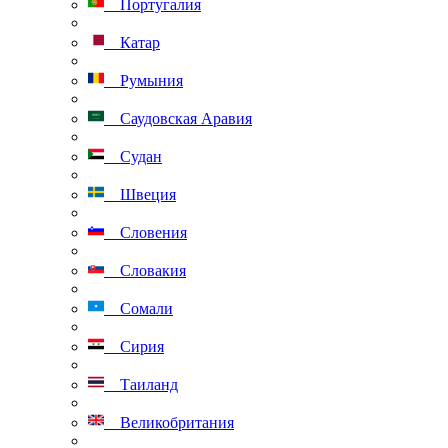
Португалия
Катар
Румыния
Саудовская Аравия
Судан
Швеция
Словения
Словакия
Сомали
Сирия
Таиланд
Великобритания