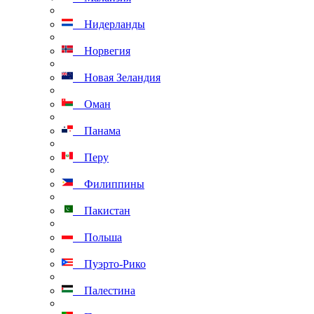
Нидерланды
Норвегия
Новая Зеландия
Оман
Панама
Перу
Филиппины
Пакистан
Польша
Пуэрто-Рико
Палестина