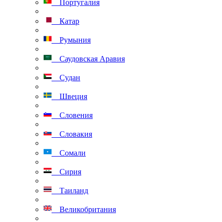
Португалия
Катар
Румыния
Саудовская Аравия
Судан
Швеция
Словения
Словакия
Сомали
Сирия
Таиланд
Великобритания