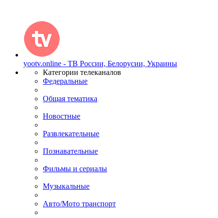
yootv.online - ТВ России, Белорусии, Украины
Категории телеканалов
Федеральные
Общая тематика
Новостные
Развлекательные
Познавательные
Фильмы и сериалы
Музыкальные
Авто/Мото транспорт