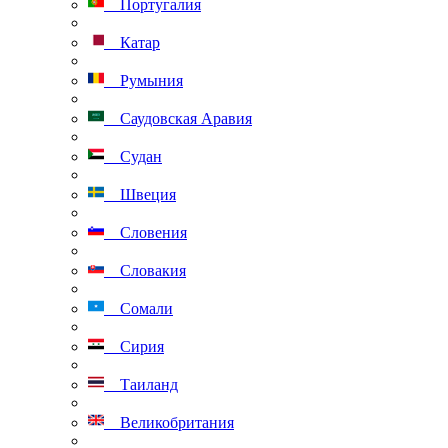
Португалия
Катар
Румыния
Саудовская Аравия
Судан
Швеция
Словения
Словакия
Сомали
Сирия
Таиланд
Великобритания