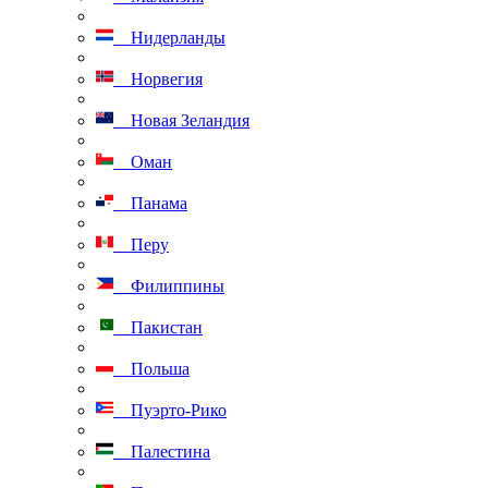
Нидерланды
Норвегия
Новая Зеландия
Оман
Панама
Перу
Филиппины
Пакистан
Польша
Пуэрто-Рико
Палестина