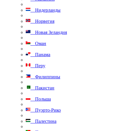
Нидерланды
Норвегия
Новая Зеландия
Оман
Панама
Перу
Филиппины
Пакистан
Польша
Пуэрто-Рико
Палестина