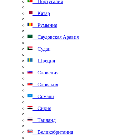
Португалия
Катар
Румыния
Саудовская Аравия
Судан
Швеция
Словения
Словакия
Сомали
Сирия
Таиланд
Великобритания