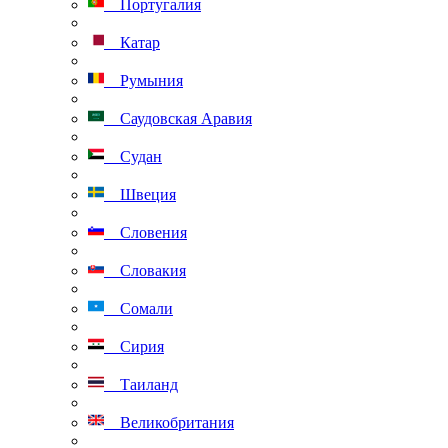
Португалия
Катар
Румыния
Саудовская Аравия
Судан
Швеция
Словения
Словакия
Сомали
Сирия
Таиланд
Великобритания