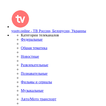
yootv.online - ТВ России, Белорусии, Украины
Категории телеканалов
Федеральные
Общая тематика
Новостные
Развлекательные
Познавательные
Фильмы и сериалы
Музыкальные
Авто/Мото транспорт