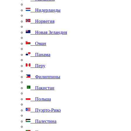
Нидерланды
Норвегия
Новая Зеландия
Оман
Панама
Перу
Филиппины
Пакистан
Польша
Пуэрто-Рико
Палестина