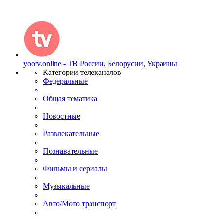
yootv.online - ТВ России, Белорусии, Украины
Категории телеканалов
Федеральные
Общая тематика
Новостные
Развлекательные
Познавательные
Фильмы и сериалы
Музыкальные
Авто/Мото транспорт