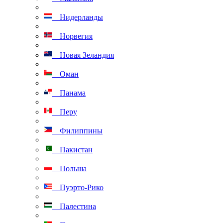
Нидерланды
Норвегия
Новая Зеландия
Оман
Панама
Перу
Филиппины
Пакистан
Польша
Пуэрто-Рико
Палестина