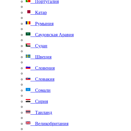
Португалия
Катар
Румыния
Саудовская Аравия
Судан
Швеция
Словения
Словакия
Сомали
Сирия
Таиланд
Великобритания