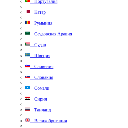
Португалия
Катар
Румыния
Саудовская Аравия
Судан
Швеция
Словения
Словакия
Сомали
Сирия
Таиланд
Великобритания