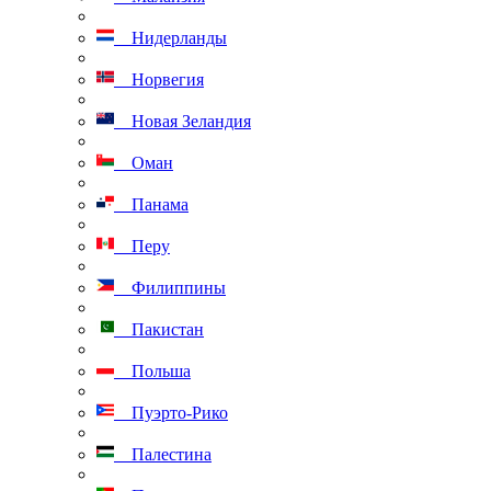
Нидерланды
Норвегия
Новая Зеландия
Оман
Панама
Перу
Филиппины
Пакистан
Польша
Пуэрто-Рико
Палестина