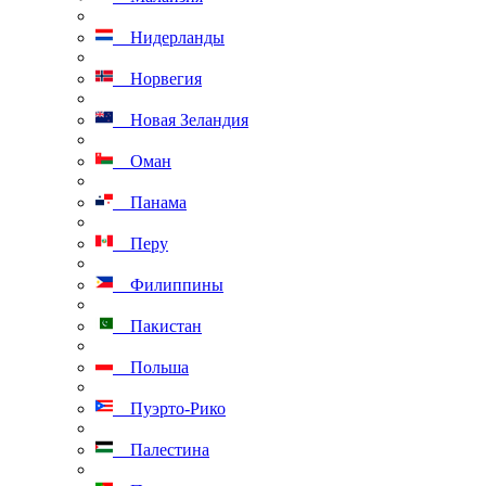
Нидерланды
Норвегия
Новая Зеландия
Оман
Панама
Перу
Филиппины
Пакистан
Польша
Пуэрто-Рико
Палестина