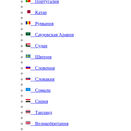
Португалия
Катар
Румыния
Саудовская Аравия
Судан
Швеция
Словения
Словакия
Сомали
Сирия
Таиланд
Великобритания