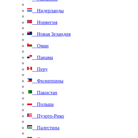
Нидерланды
Норвегия
Новая Зеландия
Оман
Панама
Перу
Филиппины
Пакистан
Польша
Пуэрто-Рико
Палестина