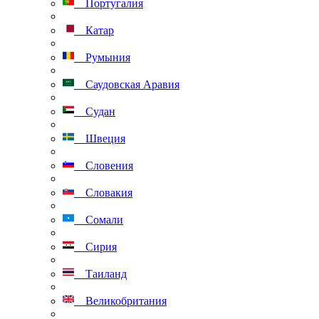
Португалия
Катар
Румыния
Саудовская Аравия
Судан
Швеция
Словения
Словакия
Сомали
Сирия
Таиланд
Великобритания