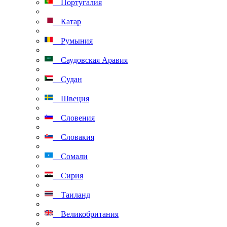
Португалия
Катар
Румыния
Саудовская Аравия
Судан
Швеция
Словения
Словакия
Сомали
Сирия
Таиланд
Великобритания