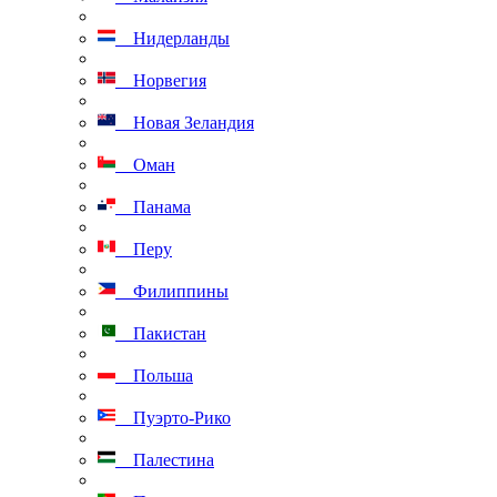
Нидерланды
Норвегия
Новая Зеландия
Оман
Панама
Перу
Филиппины
Пакистан
Польша
Пуэрто-Рико
Палестина