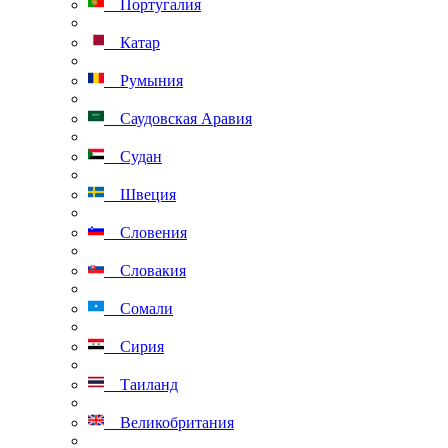
Португалия
Катар
Румыния
Саудовская Аравия
Судан
Швеция
Словения
Словакия
Сомали
Сирия
Таиланд
Великобритания