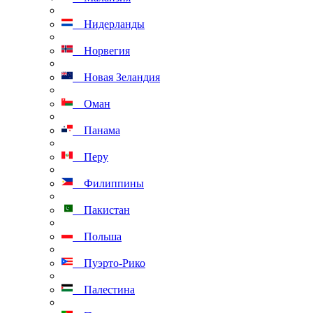
Нидерланды
Норвегия
Новая Зеландия
Оман
Панама
Перу
Филиппины
Пакистан
Польша
Пуэрто-Рико
Палестина