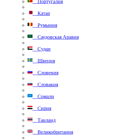
Португалия
Катар
Румыния
Саудовская Аравия
Судан
Швеция
Словения
Словакия
Сомали
Сирия
Таиланд
Великобритания