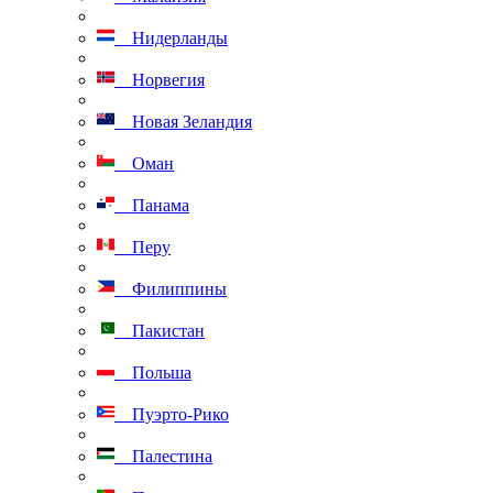
Нидерланды
Норвегия
Новая Зеландия
Оман
Панама
Перу
Филиппины
Пакистан
Польша
Пуэрто-Рико
Палестина