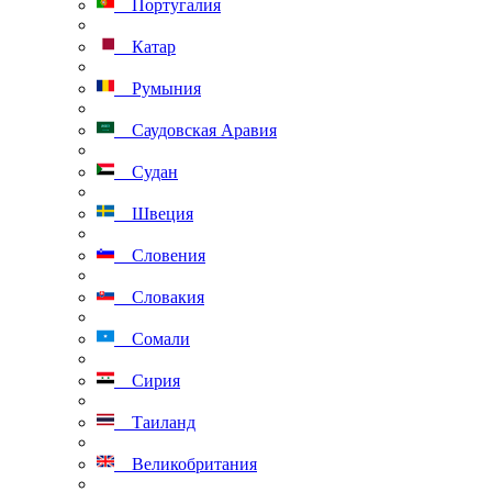
Португалия
Катар
Румыния
Саудовская Аравия
Судан
Швеция
Словения
Словакия
Сомали
Сирия
Таиланд
Великобритания