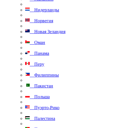
Нидерланды
Норвегия
Новая Зеландия
Оман
Панама
Перу
Филиппины
Пакистан
Польша
Пуэрто-Рико
Палестина