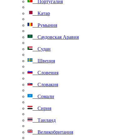
Португалия
Катар
Румыния
Саудовская Аравия
Судан
Швеция
Словения
Словакия
Сомали
Сирия
Таиланд
Великобритания