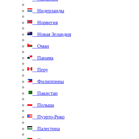
Нидерланды
Норвегия
Новая Зеландия
Оман
Панама
Перу
Филиппины
Пакистан
Польша
Пуэрто-Рико
Палестина