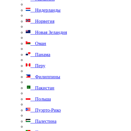
Нидерланды
Норвегия
Новая Зеландия
Оман
Панама
Перу
Филиппины
Пакистан
Польша
Пуэрто-Рико
Палестина