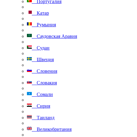
Португалия
Катар
Румыния
Саудовская Аравия
Судан
Швеция
Словения
Словакия
Сомали
Сирия
Таиланд
Великобритания