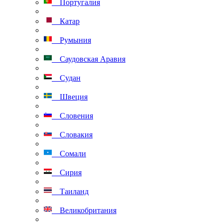
Португалия
Катар
Румыния
Саудовская Аравия
Судан
Швеция
Словения
Словакия
Сомали
Сирия
Таиланд
Великобритания