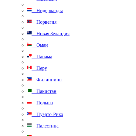
Нидерланды
Норвегия
Новая Зеландия
Оман
Панама
Перу
Филиппины
Пакистан
Польша
Пуэрто-Рико
Палестина