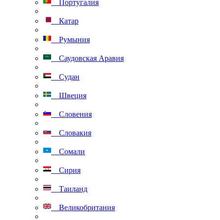
Португалия
Катар
Румыния
Саудовская Аравия
Судан
Швеция
Словения
Словакия
Сомали
Сирия
Таиланд
Великобритания