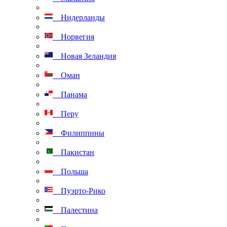
Нидерланды
Норвегия
Новая Зеландия
Оман
Панама
Перу
Филиппины
Пакистан
Польша
Пуэрто-Рико
Палестина