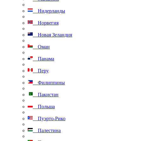
Нидерланды
Норвегия
Новая Зеландия
Оман
Панама
Перу
Филиппины
Пакистан
Польша
Пуэрто-Рико
Палестина