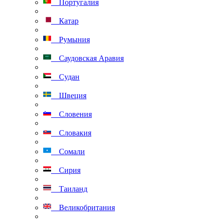
Португалия
Катар
Румыния
Саудовская Аравия
Судан
Швеция
Словения
Словакия
Сомали
Сирия
Таиланд
Великобритания