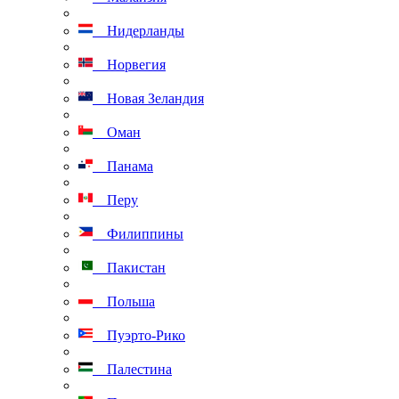
Нидерланды
Норвегия
Новая Зеландия
Оман
Панама
Перу
Филиппины
Пакистан
Польша
Пуэрто-Рико
Палестина