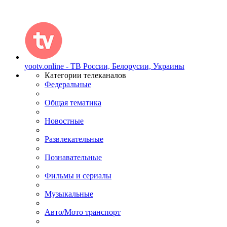
yootv.online - ТВ России, Белорусии, Украины
Категории телеканалов
Федеральные
Общая тематика
Новостные
Развлекательные
Познавательные
Фильмы и сериалы
Музыкальные
Авто/Мото транспорт