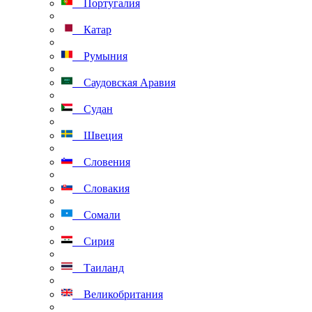
Португалия
Катар
Румыния
Саудовская Аравия
Судан
Швеция
Словения
Словакия
Сомали
Сирия
Таиланд
Великобритания