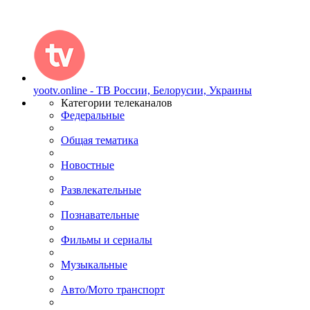
yootv.online - ТВ России, Белорусии, Украины
Категории телеканалов
Федеральные
Общая тематика
Новостные
Развлекательные
Познавательные
Фильмы и сериалы
Музыкальные
Авто/Мото транспорт