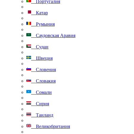
Португалия
Катар
Румыния
Саудовская Аравия
Судан
Швеция
Словения
Словакия
Сомали
Сирия
Таиланд
Великобритания