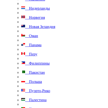
Нидерланды
Норвегия
Новая Зеландия
Оман
Панама
Перу
Филиппины
Пакистан
Польша
Пуэрто-Рико
Палестина