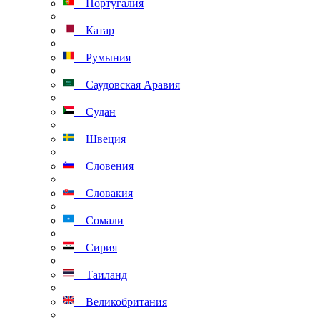
Португалия
Катар
Румыния
Саудовская Аравия
Судан
Швеция
Словения
Словакия
Сомали
Сирия
Таиланд
Великобритания