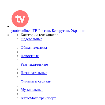
yootv.online - ТВ России, Белорусии, Украины
Категории телеканалов
Федеральные
Общая тематика
Новостные
Развлекательные
Познавательные
Фильмы и сериалы
Музыкальные
Авто/Мото транспорт