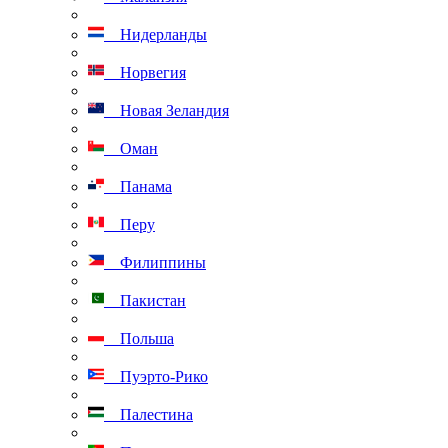
Нидерланды
Норвегия
Новая Зеландия
Оман
Панама
Перу
Филиппины
Пакистан
Польша
Пуэрто-Рико
Палестина