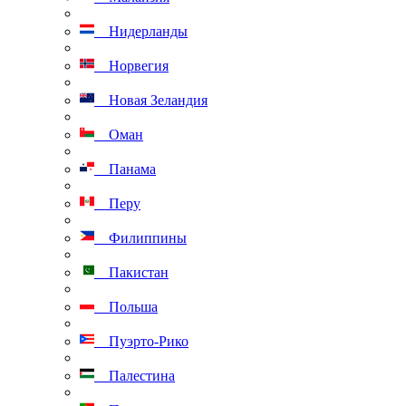
Нидерланды
Норвегия
Новая Зеландия
Оман
Панама
Перу
Филиппины
Пакистан
Польша
Пуэрто-Рико
Палестина