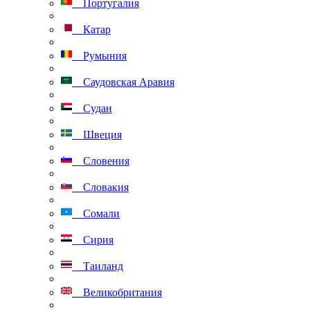
Португалия
Катар
Румыния
Саудовская Аравия
Судан
Швеция
Словения
Словакия
Сомали
Сирия
Таиланд
Великобритания