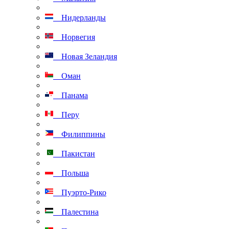
Нидерланды
Норвегия
Новая Зеландия
Оман
Панама
Перу
Филиппины
Пакистан
Польша
Пуэрто-Рико
Палестина