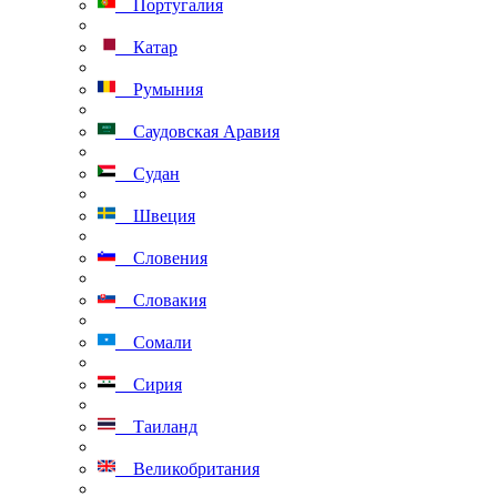
Португалия
Катар
Румыния
Саудовская Аравия
Судан
Швеция
Словения
Словакия
Сомали
Сирия
Таиланд
Великобритания