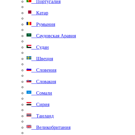
Португалия
Катар
Румыния
Саудовская Аравия
Судан
Швеция
Словения
Словакия
Сомали
Сирия
Таиланд
Великобритания