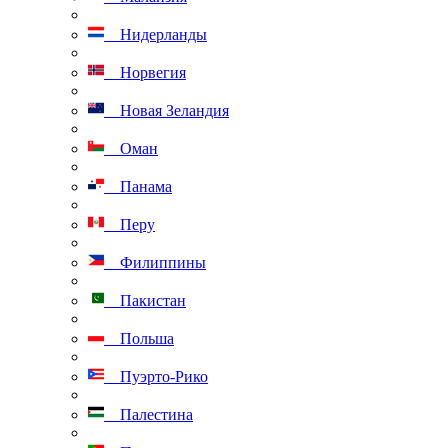
Нидерланды
Норвегия
Новая Зеландия
Оман
Панама
Перу
Филиппины
Пакистан
Польша
Пуэрто-Рико
Палестина