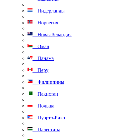
Нидерланды
Норвегия
Новая Зеландия
Оман
Панама
Перу
Филиппины
Пакистан
Польша
Пуэрто-Рико
Палестина