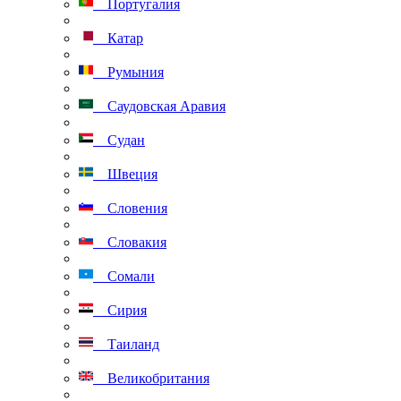
Португалия
Катар
Румыния
Саудовская Аравия
Судан
Швеция
Словения
Словакия
Сомали
Сирия
Таиланд
Великобритания