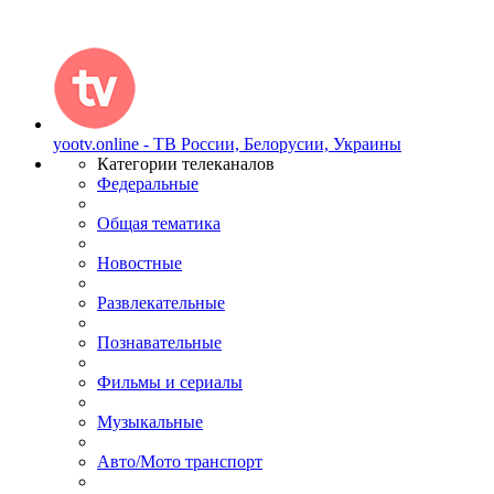
yootv.online - ТВ России, Белорусии, Украины
Категории телеканалов
Федеральные
Общая тематика
Новостные
Развлекательные
Познавательные
Фильмы и сериалы
Музыкальные
Авто/Мото транспорт