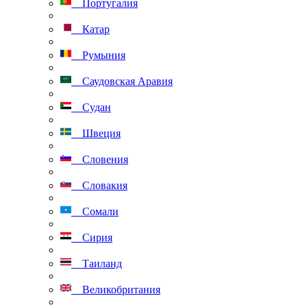
Португалия
Катар
Румыния
Саудовская Аравия
Судан
Швеция
Словения
Словакия
Сомали
Сирия
Таиланд
Великобритания