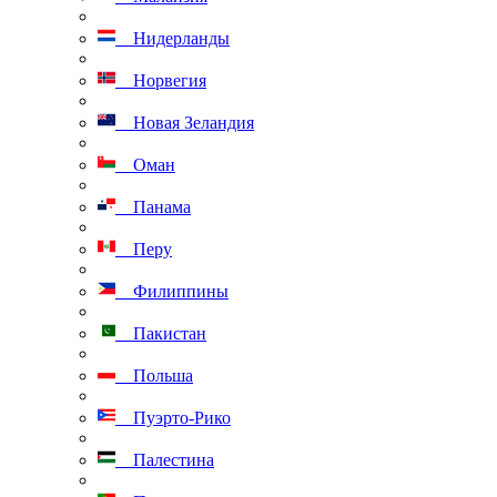
Нидерланды
Норвегия
Новая Зеландия
Оман
Панама
Перу
Филиппины
Пакистан
Польша
Пуэрто-Рико
Палестина