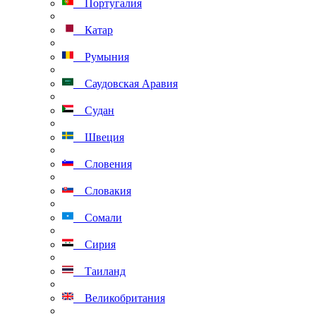
Португалия
Катар
Румыния
Саудовская Аравия
Судан
Швеция
Словения
Словакия
Сомали
Сирия
Таиланд
Великобритания