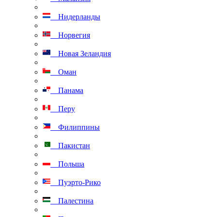
Нидерланды
Норвегия
Новая Зеландия
Оман
Панама
Перу
Филиппины
Пакистан
Польша
Пуэрто-Рико
Палестина