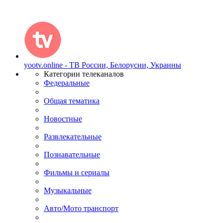
yootv.online - ТВ России, Белорусии, Украины
Категории телеканалов
Федеральные
Общая тематика
Новостные
Развлекательные
Познавательные
Фильмы и сериалы
Музыкальные
Авто/Мото транспорт