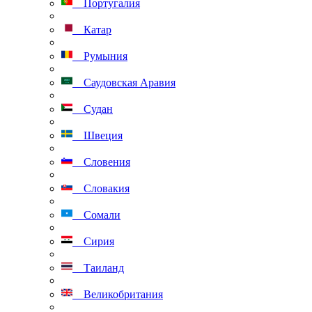
Португалия
Катар
Румыния
Саудовская Аравия
Судан
Швеция
Словения
Словакия
Сомали
Сирия
Таиланд
Великобритания