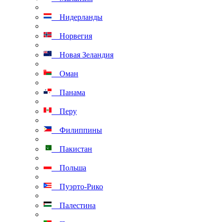
Нидерланды
Норвегия
Новая Зеландия
Оман
Панама
Перу
Филиппины
Пакистан
Польша
Пуэрто-Рико
Палестина