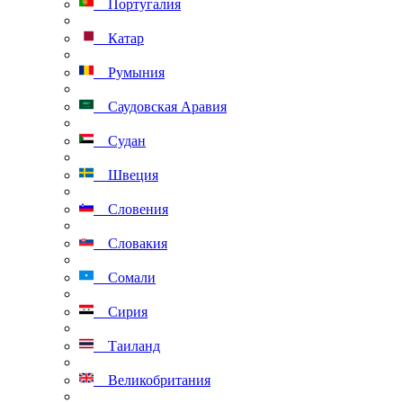
Португалия
Катар
Румыния
Саудовская Аравия
Судан
Швеция
Словения
Словакия
Сомали
Сирия
Таиланд
Великобритания