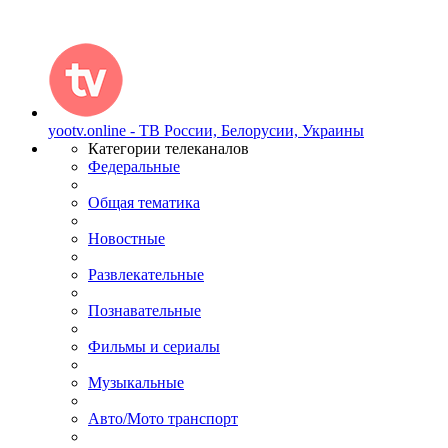
yootv.online - ТВ России, Белорусии, Украины
Категории телеканалов
Федеральные
Общая тематика
Новостные
Развлекательные
Познавательные
Фильмы и сериалы
Музыкальные
Авто/Мото транспорт