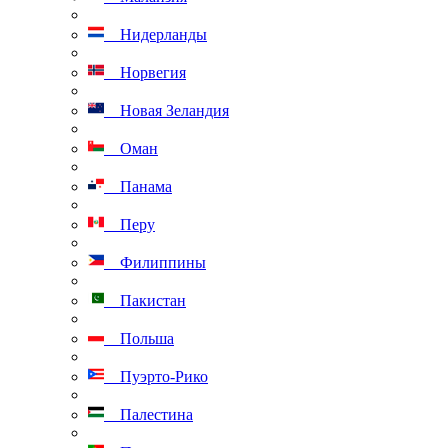
Нидерланды
Норвегия
Новая Зеландия
Оман
Панама
Перу
Филиппины
Пакистан
Польша
Пуэрто-Рико
Палестина