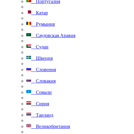
Португалия
Катар
Румыния
Саудовская Аравия
Судан
Швеция
Словения
Словакия
Сомали
Сирия
Таиланд
Великобритания