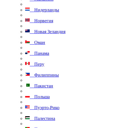
Нидерланды
Норвегия
Новая Зеландия
Оман
Панама
Перу
Филиппины
Пакистан
Польша
Пуэрто-Рико
Палестина