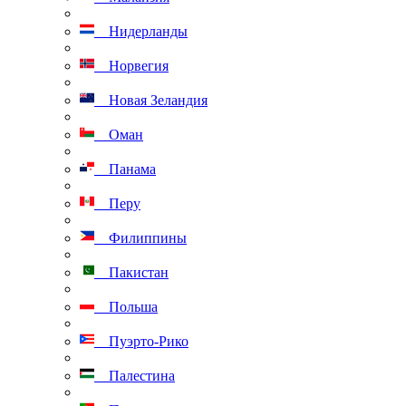
Нидерланды
Норвегия
Новая Зеландия
Оман
Панама
Перу
Филиппины
Пакистан
Польша
Пуэрто-Рико
Палестина