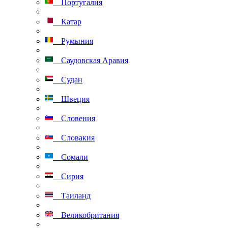
Португалия
Катар
Румыния
Саудовская Аравия
Судан
Швеция
Словения
Словакия
Сомали
Сирия
Таиланд
Великобритания