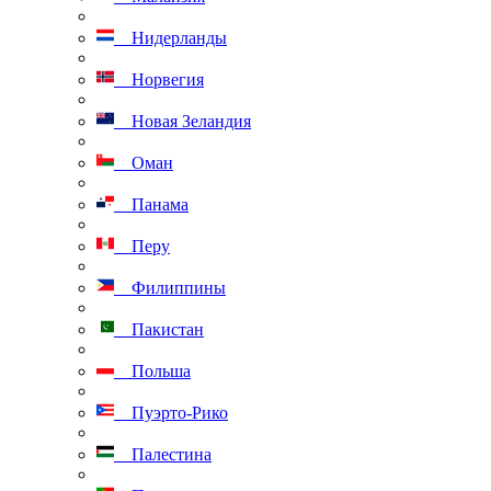
Нидерланды
Норвегия
Новая Зеландия
Оман
Панама
Перу
Филиппины
Пакистан
Польша
Пуэрто-Рико
Палестина