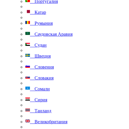
Португалия
Катар
Румыния
Саудовская Аравия
Судан
Швеция
Словения
Словакия
Сомали
Сирия
Таиланд
Великобритания