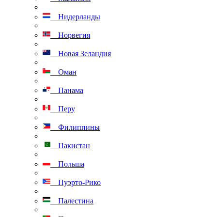
Нидерланды
Норвегия
Новая Зеландия
Оман
Панама
Перу
Филиппины
Пакистан
Польша
Пуэрто-Рико
Палестина