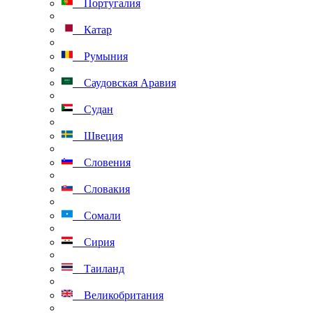
Португалия
Катар
Румыния
Саудовская Аравия
Судан
Швеция
Словения
Словакия
Сомали
Сирия
Таиланд
Великобритания