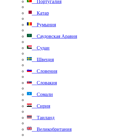
Португалия
Катар
Румыния
Саудовская Аравия
Судан
Швеция
Словения
Словакия
Сомали
Сирия
Таиланд
Великобритания