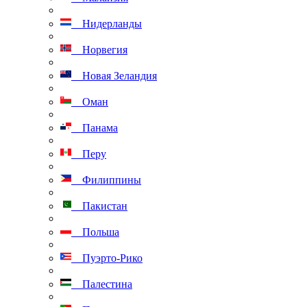
Нидерланды
Норвегия
Новая Зеландия
Оман
Панама
Перу
Филиппины
Пакистан
Польша
Пуэрто-Рико
Палестина