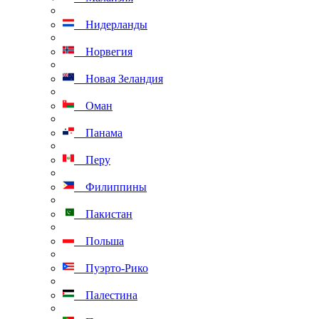
Нидерланды
Норвегия
Новая Зеландия
Оман
Панама
Перу
Филиппины
Пакистан
Польша
Пуэрто-Рико
Палестина