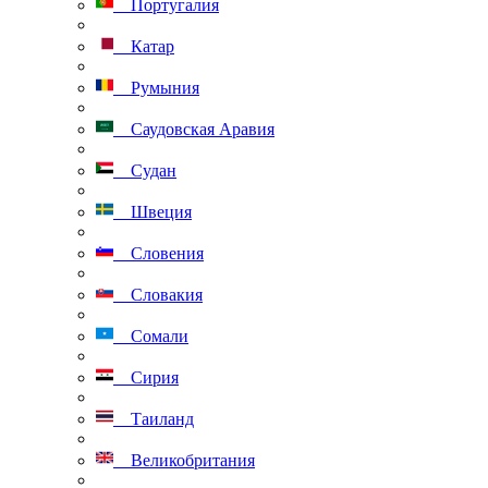
Португалия
Катар
Румыния
Саудовская Аравия
Судан
Швеция
Словения
Словакия
Сомали
Сирия
Таиланд
Великобритания