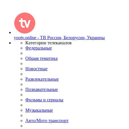
yootv.online - ТВ России, Белорусии, Украины
Категории телеканалов
Федеральные
Общая тематика
Новостные
Развлекательные
Познавательные
Фильмы и сериалы
Музыкальные
Авто/Мото транспорт