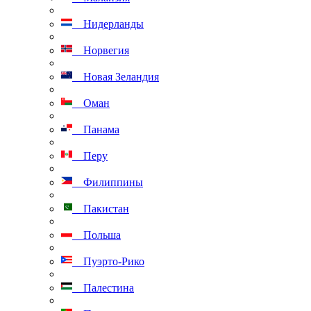
Нидерланды
Норвегия
Новая Зеландия
Оман
Панама
Перу
Филиппины
Пакистан
Польша
Пуэрто-Рико
Палестина