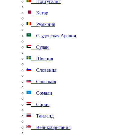
Португалия
Катар
Румыния
Саудовская Аравия
Судан
Швеция
Словения
Словакия
Сомали
Сирия
Таиланд
Великобритания