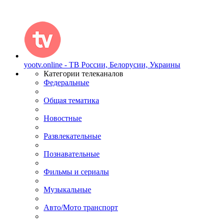
yootv.online - ТВ России, Белорусии, Украины
Категории телеканалов
Федеральные
Общая тематика
Новостные
Развлекательные
Познавательные
Фильмы и сериалы
Музыкальные
Авто/Мото транспорт