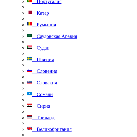
Португалия
Катар
Румыния
Саудовская Аравия
Судан
Швеция
Словения
Словакия
Сомали
Сирия
Таиланд
Великобритания