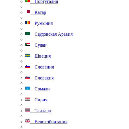
Португалия
Катар
Румыния
Саудовская Аравия
Судан
Швеция
Словения
Словакия
Сомали
Сирия
Таиланд
Великобритания