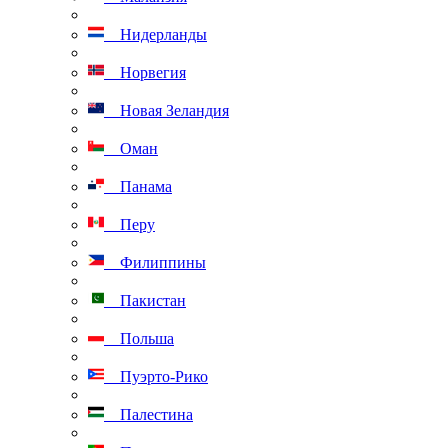
Нидерланды
Норвегия
Новая Зеландия
Оман
Панама
Перу
Филиппины
Пакистан
Польша
Пуэрто-Рико
Палестина