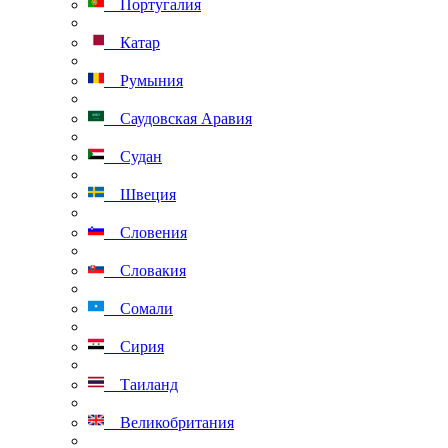
Португалия
Катар
Румыния
Саудовская Аравия
Судан
Швеция
Словения
Словакия
Сомали
Сирия
Таиланд
Великобритания