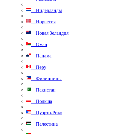
Нидерланды
Норвегия
Новая Зеландия
Оман
Панама
Перу
Филиппины
Пакистан
Польша
Пуэрто-Рико
Палестина