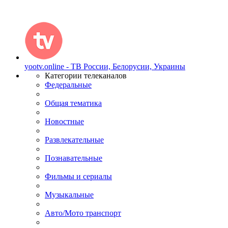
yootv.online - ТВ России, Белорусии, Украины
Категории телеканалов
Федеральные
Общая тематика
Новостные
Развлекательные
Познавательные
Фильмы и сериалы
Музыкальные
Авто/Мото транспорт