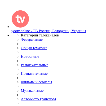
yootv.online - ТВ России, Белорусии, Украины
Категории телеканалов
Федеральные
Общая тематика
Новостные
Развлекательные
Познавательные
Фильмы и сериалы
Музыкальные
Авто/Мото транспорт