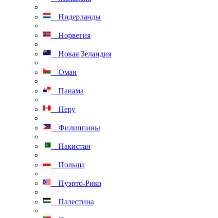
Нидерланды
Норвегия
Новая Зеландия
Оман
Панама
Перу
Филиппины
Пакистан
Польша
Пуэрто-Рико
Палестина