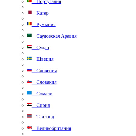
Португалия
Катар
Румыния
Саудовская Аравия
Судан
Швеция
Словения
Словакия
Сомали
Сирия
Таиланд
Великобритания