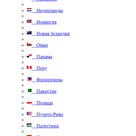
Нидерланды
Норвегия
Новая Зеландия
Оман
Панама
Перу
Филиппины
Пакистан
Польша
Пуэрто-Рико
Палестина