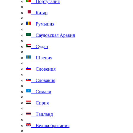
Португалия
Катар
Румыния
Саудовская Аравия
Судан
Швеция
Словения
Словакия
Сомали
Сирия
Таиланд
Великобритания