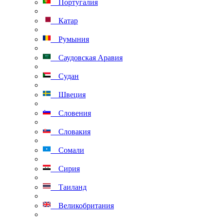
Португалия
Катар
Румыния
Саудовская Аравия
Судан
Швеция
Словения
Словакия
Сомали
Сирия
Таиланд
Великобритания