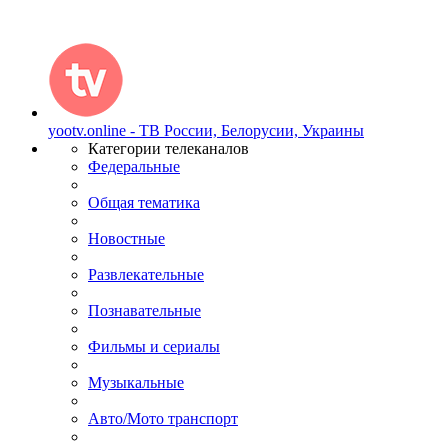
yootv.online - ТВ России, Белорусии, Украины
Категории телеканалов
Федеральные
Общая тематика
Новостные
Развлекательные
Познавательные
Фильмы и сериалы
Музыкальные
Авто/Мото транспорт