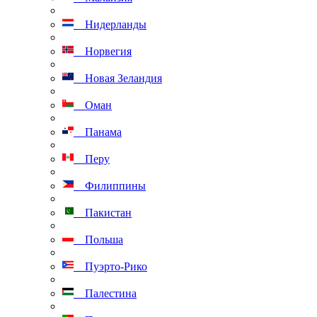
Нидерланды
Норвегия
Новая Зеландия
Оман
Панама
Перу
Филиппины
Пакистан
Польша
Пуэрто-Рико
Палестина