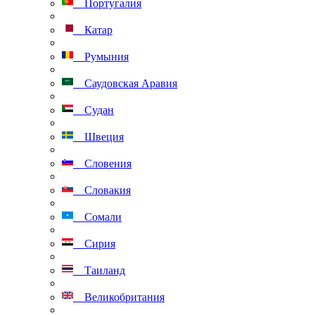
Португалия
Катар
Румыния
Саудовская Аравия
Судан
Швеция
Словения
Словакия
Сомали
Сирия
Таиланд
Великобритания