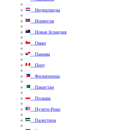
Нидерланды
Норвегия
Новая Зеландия
Оман
Панама
Перу
Филиппины
Пакистан
Польша
Пуэрто-Рико
Палестина