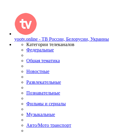
yootv.online - ТВ России, Белорусии, Украины
Категории телеканалов
Федеральные
Общая тематика
Новостные
Развлекательные
Познавательные
Фильмы и сериалы
Музыкальные
Авто/Мото транспорт