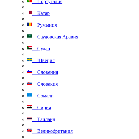
Португалия
Катар
Румыния
Саудовская Аравия
Судан
Швеция
Словения
Словакия
Сомали
Сирия
Таиланд
Великобритания