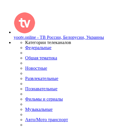
yootv.online - ТВ России, Белорусии, Украины
Категории телеканалов
Федеральные
Общая тематика
Новостные
Развлекательные
Познавательные
Фильмы и сериалы
Музыкальные
Авто/Мото транспорт