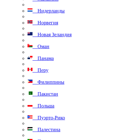
Нидерланды
Норвегия
Новая Зеландия
Оман
Панама
Перу
Филиппины
Пакистан
Польша
Пуэрто-Рико
Палестина