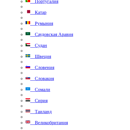
Португалия
Катар
Румыния
Саудовская Аравия
Судан
Швеция
Словения
Словакия
Сомали
Сирия
Таиланд
Великобритания