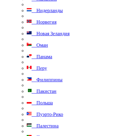
Нидерланды
Норвегия
Новая Зеландия
Оман
Панама
Перу
Филиппины
Пакистан
Польша
Пуэрто-Рико
Палестина