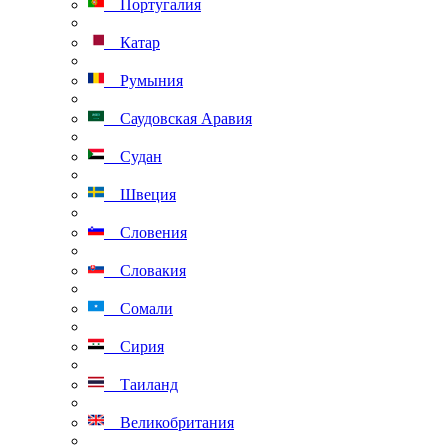
Португалия
Катар
Румыния
Саудовская Аравия
Судан
Швеция
Словения
Словакия
Сомали
Сирия
Таиланд
Великобритания