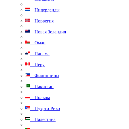
Нидерланды
Норвегия
Новая Зеландия
Оман
Панама
Перу
Филиппины
Пакистан
Польша
Пуэрто-Рико
Палестина