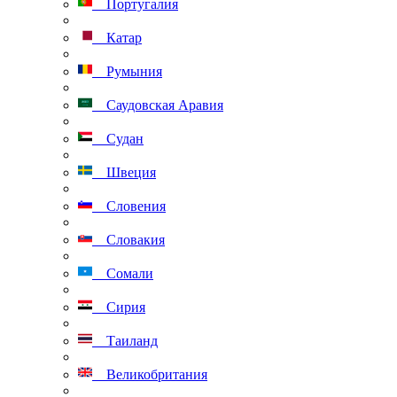
Португалия
Катар
Румыния
Саудовская Аравия
Судан
Швеция
Словения
Словакия
Сомали
Сирия
Таиланд
Великобритания