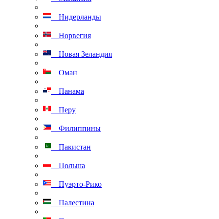
Нидерланды
Норвегия
Новая Зеландия
Оман
Панама
Перу
Филиппины
Пакистан
Польша
Пуэрто-Рико
Палестина