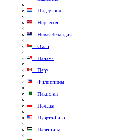
Нидерланды
Норвегия
Новая Зеландия
Оман
Панама
Перу
Филиппины
Пакистан
Польша
Пуэрто-Рико
Палестина