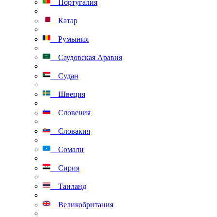
Португалия
Катар
Румыния
Саудовская Аравия
Судан
Швеция
Словения
Словакия
Сомали
Сирия
Таиланд
Великобритания