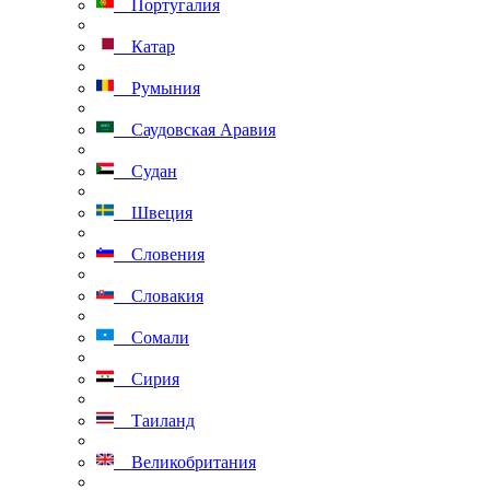
Португалия
Катар
Румыния
Саудовская Аравия
Судан
Швеция
Словения
Словакия
Сомали
Сирия
Таиланд
Великобритания