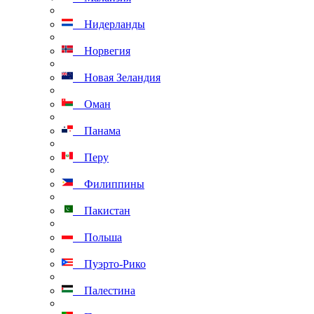
Нидерланды
Норвегия
Новая Зеландия
Оман
Панама
Перу
Филиппины
Пакистан
Польша
Пуэрто-Рико
Палестина