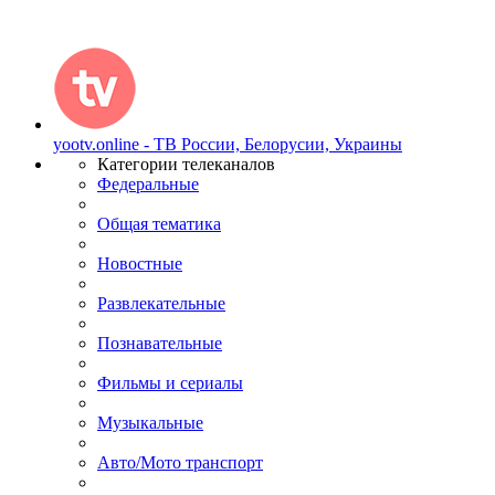
yootv.online - ТВ России, Белорусии, Украины
Категории телеканалов
Федеральные
Общая тематика
Новостные
Развлекательные
Познавательные
Фильмы и сериалы
Музыкальные
Авто/Мото транспорт