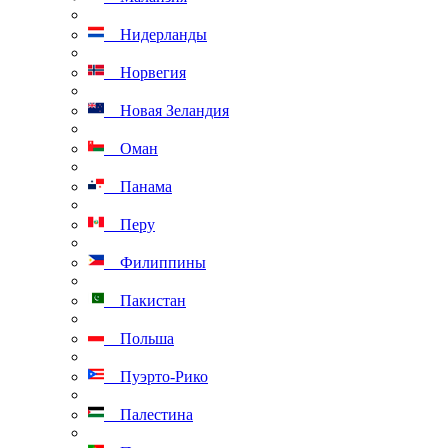
Нидерланды
Норвегия
Новая Зеландия
Оман
Панама
Перу
Филиппины
Пакистан
Польша
Пуэрто-Рико
Палестина