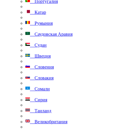
Португалия
Катар
Румыния
Саудовская Аравия
Судан
Швеция
Словения
Словакия
Сомали
Сирия
Таиланд
Великобритания